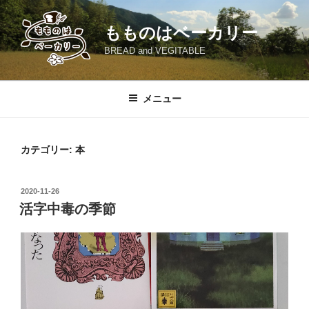
コ
ン
もものはベーカリー
テ
BREAD and VEGITABLE
ン
ツ
へ
メニュー
ス
キ
ッ
カテゴリー:
本
プ
投
2020-11-26
稿
活字中毒の季節
日: