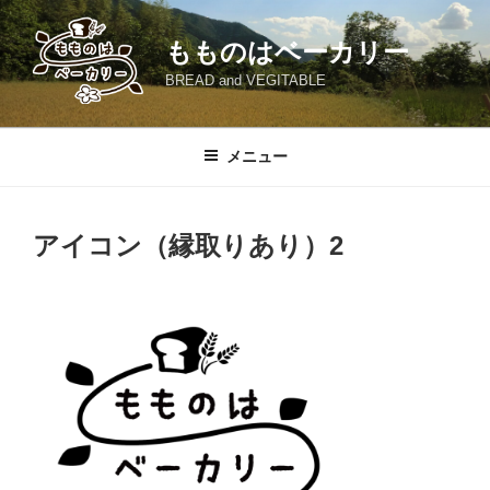
コ
ン
もものはベーカリー
テ
BREAD and VEGITABLE
ン
ツ
へ
メニュー
ス
キ
ッ
アイコン（縁取りあり）2
プ