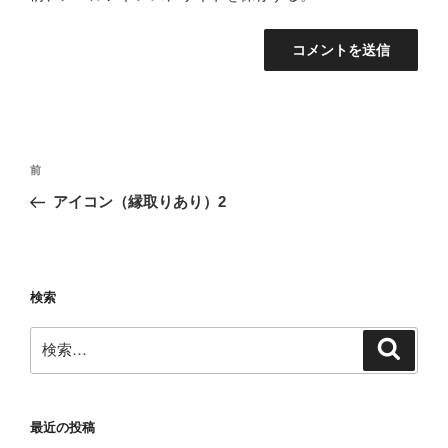
投
前
前
稿
の
アイコン（縁取りあり）2
ナ
投
ビ
稿
ゲ
ー
検索
シ
検
検
ョ
索
索:
ン
最近の投稿