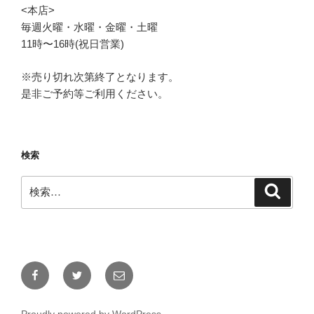
<本店>
毎週火曜・水曜・金曜・土曜
11時〜16時(祝日営業)
※売り切れ次第終了となります。
是非ご予約等ご利用ください。
検索
検
検
索
索:
Facebook
Twitter
メ
ー
ル
Proudly powered by WordPress