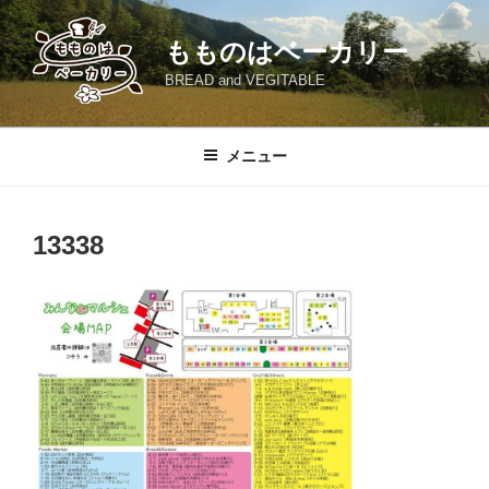
コ
ン
もものはベーカリー
テ
BREAD and VEGITABLE
ン
ツ
へ
メニュー
ス
キ
ッ
13338
プ