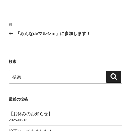
投
前
前
稿
の
『みんなdeマルシェ』に参加します！
ナ
投
ビ
稿
ゲ
ー
検索
シ
検
検
ョ
索
索:
ン
最近の投稿
【お休みのお知らせ】
2025-06-16