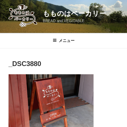
コ
ン
もものはベーカリー
テ
BREAD and VEGITABLE
ン
ツ
へ
メニュー
ス
キ
ッ
_DSC3880
プ