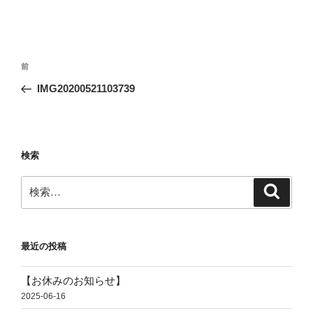
投
前
前
稿
の
IMG20200521103739
ナ
投
ビ
稿
ゲ
ー
検索
シ
検
検
ョ
索
索:
ン
最近の投稿
【お休みのお知らせ】
2025-06-16