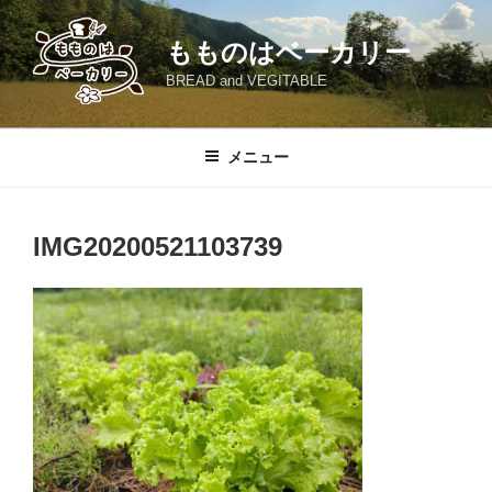
コ
ン
もものはベーカリー
テ
BREAD and VEGITABLE
ン
ツ
へ
メニュー
ス
キ
ッ
IMG20200521103739
プ