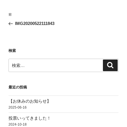
投
前
前
稿
の
IMG20200522111843
ナ
投
ビ
稿
ゲ
ー
検索
シ
検
検
ョ
索
索:
ン
最近の投稿
【お休みのお知らせ】
2025-06-16
投票いってきました！
2024-10-18