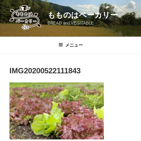
コ
ン
もものはベーカリー
テ
BREAD and VEGITABLE
ン
ツ
へ
メニュー
ス
キ
ッ
IMG20200522111843
プ