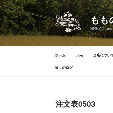
コ
ン
テ
もも
ン
ツ
BREAD and
へ
ス
キ
ッ
ホーム
blog
当店につい
プ
日々のログ
注文表0503