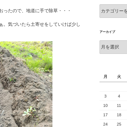
カ
おったので、地道に手で除草・・・
テ
ゴ
ぁ。気づいたら土寄せをしていけば少し
リ
ー
アーカイブ
ア
ー
カ
イ
ブ
月
火
3
4
10
11
17
18
24
25