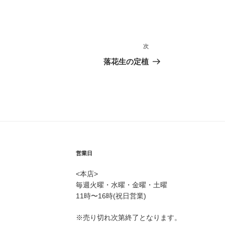
次
次
の
落花生の定植
投
稿
営業日
<本店>
毎週火曜・水曜・金曜・土曜
11時〜16時(祝日営業)
※売り切れ次第終了となります。