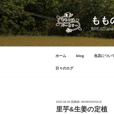
コ
ン
テ
もも
ン
ツ
BREAD and
へ
ス
キ
ッ
ホーム
blog
当店につい
プ
日々のログ
投
2020-06-05
投稿者:
MOMONOHA.B
稿
里芋&生姜の定植
日: