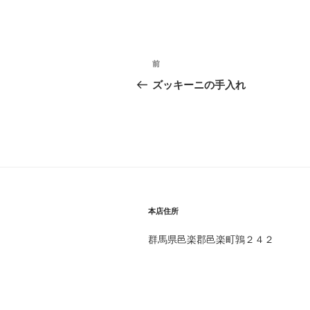
投
前
前
稿
の
ズッキーニの手入れ
投
ナ
稿
ビ
ゲ
ー
シ
本店住所
ョ
群馬県邑楽郡邑楽町鶉２４２
ン