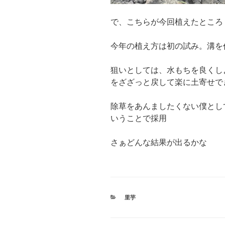
で、こちらが今回植えたところ
今年の植え方は初の試み。溝を
狙いとしては、水もちを良くし
をざざっと戻して楽に土寄せで
除草をあんましたくない僕とし
いうことで採用
さぁどんな結果が出るかな
カ
里芋
テ
ゴ
リ