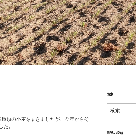
検索
！
検
索:
2種類の小麦をまきましたが、今年からそ
した。
最近の投稿