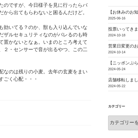
たのですが、今日様子を見に行ったらバ
【お休みのお
だから出てもらわないと困るんだけど。
2025-06-16
も効いてる？のか、獣も入り込んでいな
投票いってき
だザルセキュリティなのがバレるのも時
2024-10-18
て置かないとなぁ。いまのところ考えて
営業日変更の
、２・センサーで音が出るやつ、この二
2024-10-14
【ニッポンぶ
2024-05-24
配なのは残りの小麦。去年の玄麦をまい
すごく心配・・・
店舗移転しま
2024-05-22
カテゴリー
カ
テ
ゴ