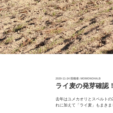
投
2020-11-24
投稿者:
MOMONOHA.B
稿
ライ麦の発芽確認
日:
去年はユメカオリとスペルトの
れに加えて「ライ麦」もまきま