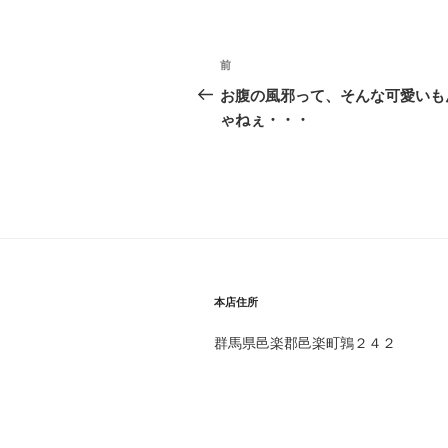
投
前
前
稿
の
お腹の風邪って、そんな可愛いも
投
ゃねぇ・・・
ナ
稿
ビ
ゲ
ー
シ
ョ
本店住所
ン
群馬県邑楽郡邑楽町鶉２４２