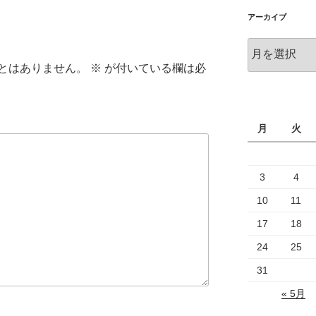
リ
ー
アーカイブ
ア
ー
とはありません。
※
が付いている欄は必
カ
イ
ブ
月
火
3
4
10
11
17
18
24
25
31
« 5月