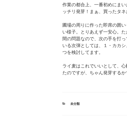
作業の都合上、一番初めにまい
ッチリ発芽！まぁ、買ったタネ
圃場の周りに作った即席の囲い
い様子。とりあえず一安心。た
間の問題なので、次の手を打っ
いる次弾としては、１・カカシ
つを検討してます。
ライ麦はこれでいいとして、心
たのですが、ちゃん発芽するか
カ
未分類
テ
ゴ
リ
ー