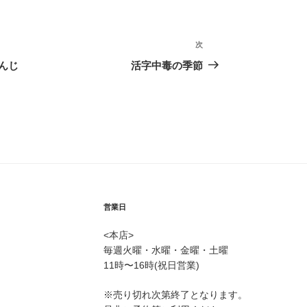
次
次
の
んじ
活字中毒の季節
投
稿
営業日
<本店>
毎週火曜・水曜・金曜・土曜
11時〜16時(祝日営業)
※売り切れ次第終了となります。