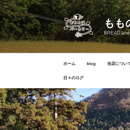
コ
ン
テ
もも
ン
ツ
BREAD and
へ
ス
キ
ッ
ホーム
blog
当店につい
プ
日々のログ